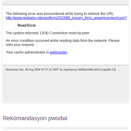
Rekòmandasyon pwodwi