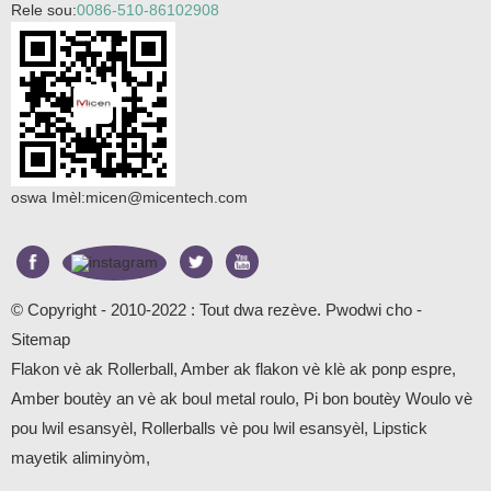
Rele sou:
0086-510-86102908
oswa Imèl:
micen@micentech.com
© Copyright - 2010-2022 : Tout dwa rezève.
Pwodwi cho
-
Sitemap
Flakon vè ak Rollerball
,
Amber ak flakon vè klè ak ponp espre
,
Amber boutèy an vè ak boul metal roulo
,
Pi bon boutèy Woulo vè
pou lwil esansyèl
,
Rollerballs vè pou lwil esansyèl
,
Lipstick
mayetik aliminyòm
,