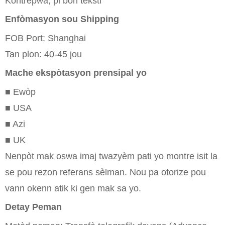
Kontrepwa, pi bon teksti
Enfòmasyon sou Shipping
FOB Port: Shanghai
Tan plon: 40-45 jou
Mache ekspòtasyon prensipal yo
■ Ewòp
■ USA
■ Azi
■ UK
Nenpòt mak oswa imaj twazyèm pati yo montre isit la
se pou rezon referans sèlman. Nou pa otorize pou
vann okenn atik ki gen mak sa yo.
Detay Peman