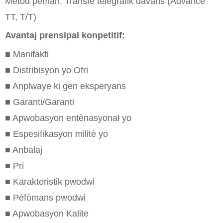
Metòd peman: Transfè telegrafik davans (Advance
TT, T/T)
Avantaj prensipal konpetitif:
■ Manifakti
■ Distribisyon yo Ofri
■ Anplwaye ki gen eksperyans
■ Garanti/Garanti
■ Apwobasyon entènasyonal yo
■ Espesifikasyon militè yo
■ Anbalaj
■ Pri
■ Karakteristik pwodwi
■ Pèfòmans pwodwi
■ Apwobasyon Kalite