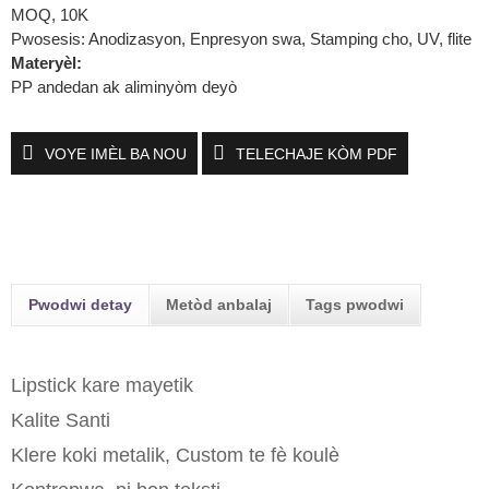
MOQ, 10K
Pwosesis: Anodizasyon, Enpresyon swa, Stamping cho, UV, flite
Materyèl:
PP andedan ak aliminyòm deyò
VOYE IMÈL BA NOU
TELECHAJE KÒM PDF
Pwodwi detay
Metòd anbalaj
Tags pwodwi
Lipstick kare mayetik
Kalite Santi
Klere koki metalik, Custom te fè koulè