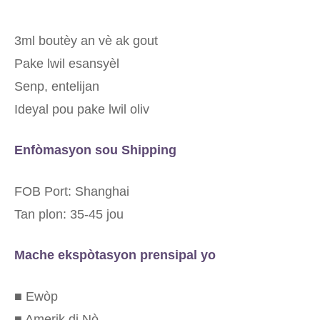
3ml boutèy an vè ak gout
Pake lwil esansyèl
Senp, entelijan
Ideyal pou pake lwil oliv
Enfòmasyon sou Shipping
FOB Port: Shanghai
Tan plon: 35-45 jou
Mache ekspòtasyon prensipal yo
■ Ewòp
■ Amerik di Nò