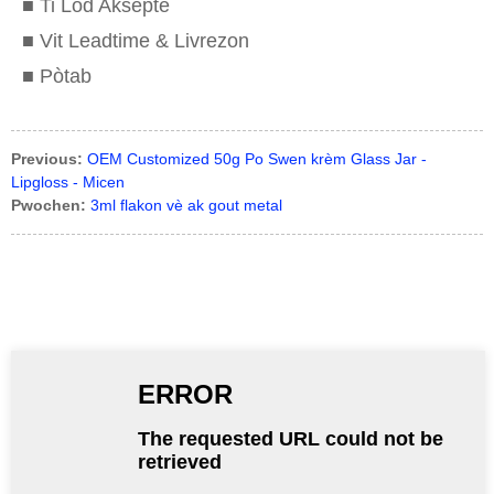
■ Ti Lòd Aksepte
■ Vit Leadtime & Livrezon
■ Pòtab
Previous:
OEM Customized 50g Po Swen krèm Glass Jar -
Lipgloss - Micen
Pwochen:
3ml flakon vè ak gout metal