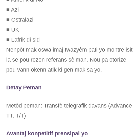
■ Azi
■ Ostralazi
■ UK
■ Lafrik di sid
Nenpòt mak oswa imaj twazyèm pati yo montre isit
la se pou rezon referans sèlman. Nou pa otorize
pou vann okenn atik ki gen mak sa yo.
Detay Peman
Metòd peman: Transfè telegrafik davans (Advance
TT, T/T)
Avantaj konpetitif prensipal yo