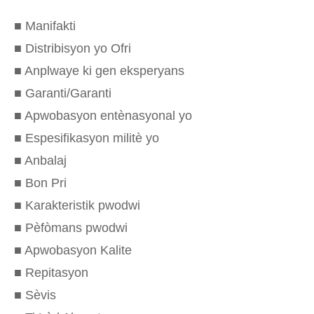
■ Manifakti
■ Distribisyon yo Ofri
■ Anplwaye ki gen eksperyans
■ Garanti/Garanti
■ Apwobasyon entènasyonal yo
■ Espesifikasyon militè yo
■ Anbalaj
■ Bon Pri
■ Karakteristik pwodwi
■ Pèfòmans pwodwi
■ Apwobasyon Kalite
■ Repitasyon
■ Sèvis