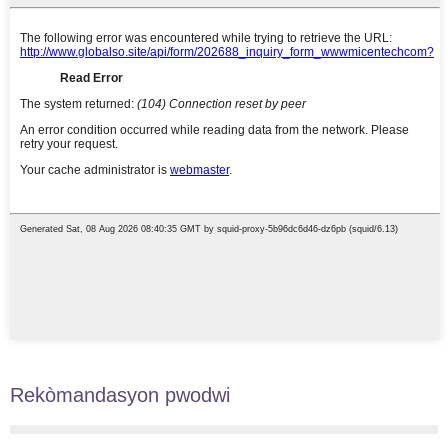
Rekòmandasyon pwodwi