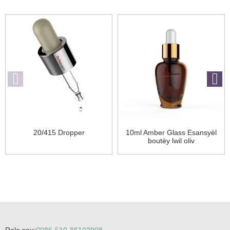
20/415 Dropper
10ml Amber Glass Esansyèl
boutèy lwil oliv
Rele sou:
0086-510-86102908