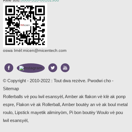
oswa Imèl:
micen@micentech.com
© Copyright - 2010-2022 : Tout dwa rezève.
Pwodwi cho
-
Sitemap
Rollerballs vè pou lwil esansyèl
,
Amber ak flakon vè klè ak ponp
espre
,
Flakon vè ak Rollerball
,
Amber boutèy an vè ak boul metal
roulo
,
Lipstick mayetik aliminyòm
,
Pi bon boutèy Woulo vè pou
lwil esansyèl
,