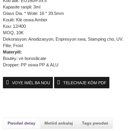
Kòd atik: EO160/P39.5
Kapasite ranpli: 3ml
Glass Dia. * Wotè: 16 * 39.5mm
Koulè: Klè oswa Amber
Kou: 12/400
MOQ, 10K
Dekorasyon: Anodizasyon, Enpresyon swa, Stamping cho, UV.
Flite, Frost
Materyèl:
Boutèy: vè borosilicate
Dropper: PP oswa PP & ALU
VOYE IMÈL BA NOU
TELECHAJE KÒM PDF
Pwodwi detay
Metòd anbalaj
Tags pwodwi